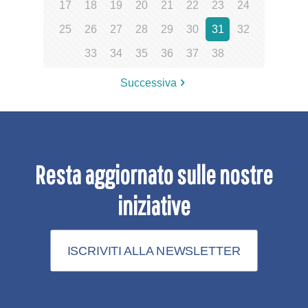
17
18
19
20
21
22
23
24
25
26
27
28
29
30
31
32
33
34
35
36
37
38
Successiva
Resta aggiornato sulle nostre
iniziative
ISCRIVITI ALLA NEWSLETTER