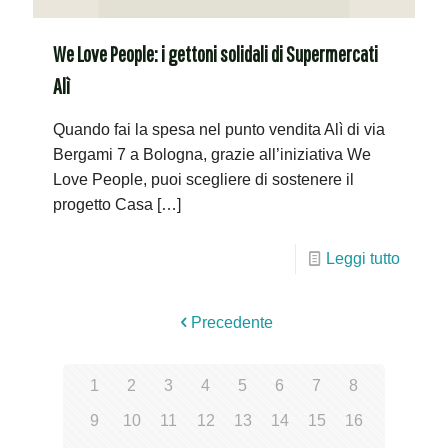
We Love People: i gettoni solidali di Supermercati
Alì
Quando fai la spesa nel punto vendita Alì di via
Bergami 7 a Bologna, grazie all’iniziativa We
Love People, puoi scegliere di sostenere il
progetto Casa
[…]
Leggi tutto
Precedente
1
2
3
4
5
6
7
8
9
10
11
12
13
14
15
16