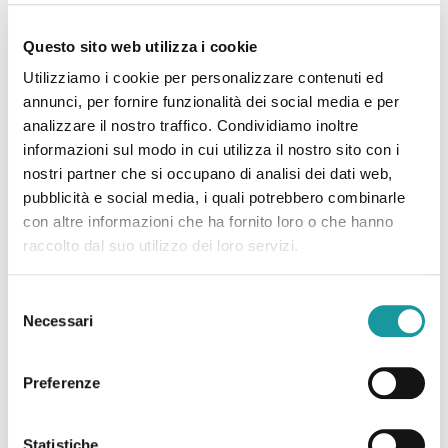
Questo sito web utilizza i cookie
Utilizziamo i cookie per personalizzare contenuti ed
annunci, per fornire funzionalità dei social media e per
Conferenza Stampa #LOTTOANCHIO 2021
analizzare il nostro traffico. Condividiamo inoltre
informazioni sul modo in cui utilizza il nostro sito con i
Lunedì 01 febbraio alle ore 11.00 ti invitiamo a
nostri partner che si occupano di analisi dei dati web,
prendere parte alla conferenza stampa online di
pubblicità e social media, i quali potrebbero combinarle
presentazione di #LOTTOANCHIO 2021, la
con altre informazioni che ha fornito loro o che hanno
campagna di sensibilizzazione e raccolta fondi
raccolto dal suo utilizzo dei loro servizi.
di
[…]
Selezione
Necessari
Leggi tutto
del
consenso
Preferenze
Statistiche