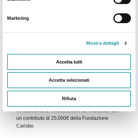
Marketing
“L’accoglienza che cura”: con il contributo della
Fondazione Carisbo un aiuto per 5 famiglie in
Mostra dettagli
difficoltà
Accetta tutti
Con il progetto “L’accoglienza che cura”
vogliamo fornire servizi integrati, per un anno,
ad almeno cinque famiglie che versano in uno
Accetta selezionati
stato di difficoltà e disagio, aggravato dalla
malattia del figlio, senza nessun onere
Rifiuta
economico per le stesse. Il progetto richiede un
investimento di 70.000€, ed è co-finanziato con
un contributo di 25.000€ della Fondazione
Carisbo