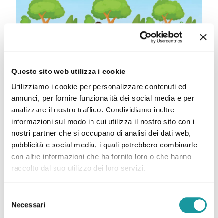
I BAMBINI IN FESTA GREEN al Parco Primo Maggio,
Questo sito web utilizza i cookie
Fosso Ghiaia
Utilizziamo i cookie per personalizzare contenuti ed
annunci, per fornire funzionalità dei social media e per
I BAMBINI IN FESTA GREENDomenica 12
analizzare il nostro traffico. Condividiamo inoltre
informazioni sul modo in cui utilizza il nostro sito con i
Settembre 2021 presso il Parco Primo Maggio,
nostri partner che si occupano di analisi dei dati web,
Fosso Ghiaia (RA) La storica manifestazione “I
pubblicità e social media, i quali potrebbero combinarle
Bambini in Festa” organizzata da oltre
[…]
con altre informazioni che ha fornito loro o che hanno
raccolto dal suo utilizzo dei loro servizi.
Leggi tutto
Selezione
Necessari
del