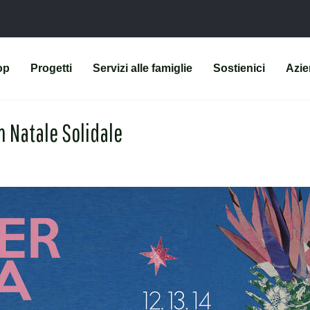
op
Progetti
Servizi alle famiglie
Sostienici
Azi
n Natale Solidale