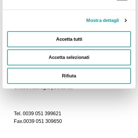
Mostra dettagli
Accetta tutti
Ageop Ricerca – Odv
Via Massarenti 11 – 40138 Bologna Italy
Accetta selezionati
c/o IRCCS Policlinico Sant’Orsola – Azienda
Ospedaliero-Universitaria di Bologna
Rifiuta
Struttura Semplice Dipartimentale di
Oncoematologia pediatrica
Tel. 0039 051 399621
Fax.0039 051 309650