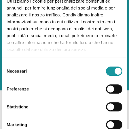
Utilizziamo i cookie per personalizzare contenuti ed
annunci, per fornire funzionalità dei social media e per
Giada Oliva
analizzare il nostro traffico. Condividiamo inoltre
informazioni sul modo in cui utilizza il nostro sito con i
giada.oliva@ageop.org
nostri partner che si occupano di analisi dei dati web,
342 3682896
pubblicità e social media, i quali potrebbero combinarle
con altre informazioni che ha fornito loro o che hanno
Marialaura Di Donna
raccolto dal suo utilizzo dei loro servizi.
marialaura.didonna@ageop.org
338 6755131
Selezione
Necessari
del
consenso
Preferenze
Statistiche
Marketing