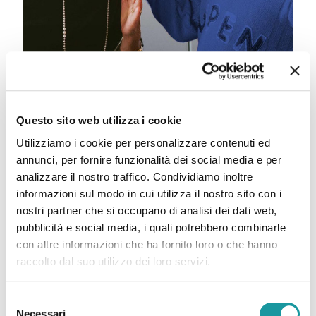
DOMANDE E RISPOSTE
Questo sito web utilizza i cookie
Utilizziamo i cookie per personalizzare contenuti ed
annunci, per fornire funzionalità dei social media e per
Che cosa può fare Ageop Ricerca con il mio
analizzare il nostro traffico. Condividiamo inoltre
Lascito?
informazioni sul modo in cui utilizza il nostro sito con i
nostri partner che si occupano di analisi dei dati web,
È possibile cambiare idea nel tempo?
pubblicità e social media, i quali potrebbero combinarle
con altre informazioni che ha fornito loro o che hanno
Fare un Lascito Solidale ad Ageop Ricerca può
raccolto dal suo utilizzo dei loro servizi.
danneggiare i miei eredi?
Selezione
Lasciti ed eredità a favore di Ageop Ricerca sono
Necessari