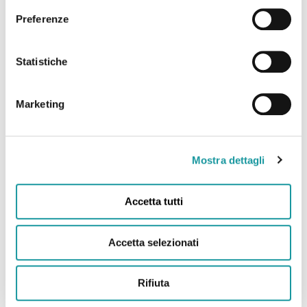
Preferenze
Ageop Ricerca – Odv
Via Massarenti 11 – 40138 Bologna Italy
Statistiche
c/o IRCCS Policlinico Sant’Orsola – Azienda
Ospedaliero-Universitaria di Bologna
Struttura Semplice Dipartimentale di
Marketing
Oncoematologia pediatrica
Mostra dettagli
Tel. 0039 051 399621
Fax.0039 051 309650
Accetta tutti
Accetta selezionati
Associazione Federata
Rifiuta