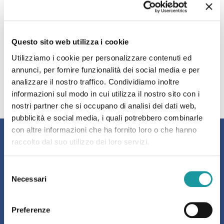
1
2
3
4
5
6
7
8
Questo sito web utilizza i cookie
9
10
11
12
13
14
15
16
Utilizziamo i cookie per personalizzare contenuti ed
17
18
19
20
21
22
23
24
annunci, per fornire funzionalità dei social media e per
25
26
27
28
29
30
31
32
analizzare il nostro traffico. Condividiamo inoltre
informazioni sul modo in cui utilizza il nostro sito con i
33
34
35
36
37
38
nostri partner che si occupano di analisi dei dati web,
pubblicità e social media, i quali potrebbero combinarle
con altre informazioni che ha fornito loro o che hanno
raccolto dal suo utilizzo dei loro servizi.
Resta aggiornato sulle nostre
Selezione
Necessari
iniziative
del
consenso
Preferenze
ISCRIVITI ALLA NEWSLETTER