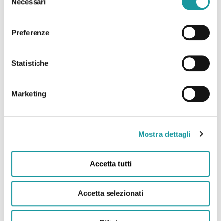
Necessari
del
Con il contributo di:
consenso
Preferenze
Statistiche
Marketing
Mostra dettagli
Avviso n. 1/2025 per il finanziamento di attività di
Accetta tutti
assistenza psicologica, psicosociologica o sanitaria
in tutte le forme a favore dei bambini affetti da
malattia oncologica e delle loro famiglie ai sensi
Accetta selezionati
dell’articolo 1, comma 338, della legge 27 dicembre
2017 n. 205 e s.M.I.– Anno 2025