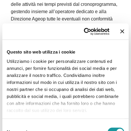
delle attività nei tempi previsti dal cronoprogramma,
gestendo insieme all’operatore dedicato e alla
Direzione Ageop tutte le eventuali non conformità
rilevate.
6. AMPLIAMENTO DISPONIBILITÀ ALLOGGIATIVA
COMPLESSIVAMENTE OFFERTA
Questo sito web utilizza i cookie
DALL’ASSOCIAZIONE, dovuto all’aumento del
numero di pazienti con diagnosi di sarcoma, un
Utilizziamo i cookie per personalizzare contenuti ed
tumore maligno che può colpire i tessuti molli e gli
annunci, per fornire funzionalità dei social media e per
organi, provenienti prevalentemente dalla Bosnia e,
analizzare il nostro traffico. Condividiamo inoltre
in generale, dall’area balcanica. Il presente progetto
informazioni sul modo in cui utilizza il nostro sito con i
permetterà di coprire i costi necessari per dare una
nostri partner che si occupano di analisi dei dati web,
pubblicità e social media, i quali potrebbero combinarle
pronta risposta alle nuove richieste e
con altre informazioni che ha fornito loro o che hanno
contestualmente per avere il tempo di valutare se
raccolto dal suo utilizzo dei loro servizi.
l’aumento registrato è destinato a stabilizzarsi.
modello_d_avviso_1_2025
Download
Selezione
E modello-e-avviso-1-2025
Download