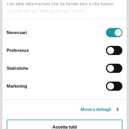
giochi di Ageop Ricerca , Clicca qui per leggere
con altre informazioni che ha fornito loro o che hanno
l’articolo
raccolto dal suo utilizzo dei loro servizi.
Leggi tutto
Selezione
Necessari
del
consenso
14.08.2024 – Emergenza giochi: questa
Preferenze
associazione che aiuta i piccoli ricoverati in
oncologia ha bisogno di noi!
Statistiche
L’articolo di “greenMe” sull’appello di raccolta
giochi di Ageop Ricerca , Clicca qui per leggere
Marketing
l’articolo
Leggi tutto
Mostra dettagli
Accetta tutti