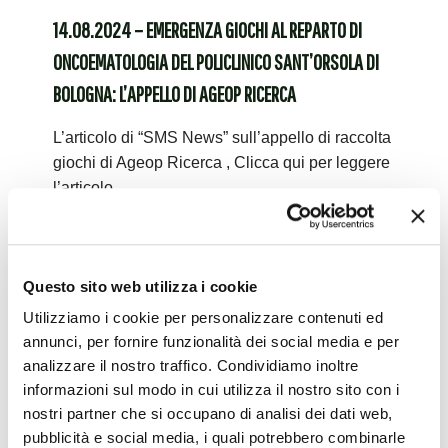
14.08.2024 – EMERGENZA GIOCHI AL REPARTO DI
ONCOEMATOLOGIA DEL POLICLINICO SANT’ORSOLA DI
BOLOGNA: L’APPELLO DI AGEOP RICERCA
L’articolo di “SMS News” sull’appello di raccolta
giochi di Ageop Ricerca , Clicca qui per leggere
l’articolo
Leggi tutto
Questo sito web utilizza i cookie
14.08.2024 -Emergenza giochi: questa
Utilizziamo i cookie per personalizzare contenuti ed
annunci, per fornire funzionalità dei social media e per
associazione che aiuta i piccoli ricoverati in
analizzare il nostro traffico. Condividiamo inoltre
oncologia ha bisogno di noi!
informazioni sul modo in cui utilizza il nostro sito con i
nostri partner che si occupano di analisi dei dati web,
L’articolo di “Green Me” sull’appello di raccolta
pubblicità e social media, i quali potrebbero combinarle