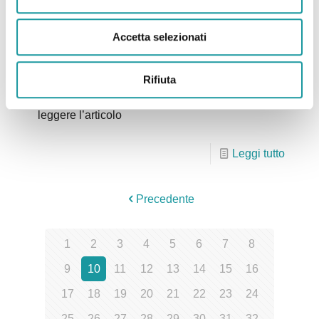
14.08.2024 – L’Ageop Bologna lancia l’appello:
“Abbiamo finito i giochi: donate bambole, dinosauri
Accetta selezionati
e supereroi”
Rifiuta
L’articolo di “il Resto del Carlino” sull’appello di
raccolta giochi di Ageop Ricerca , Clicca qui per
leggere l’articolo
Leggi tutto
Precedente
1
2
3
4
5
6
7
8
9
10
11
12
13
14
15
16
17
18
19
20
21
22
23
24
25
26
27
28
29
30
31
32