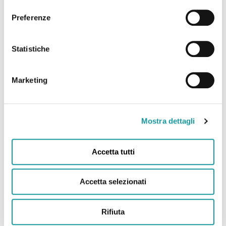
consenso
Preferenze
22.6.2026 – “Andrea Filippini Floppy è morto. Addio
all’infermiere che portò il sorriso in corsia. “Anima
Statistiche
magica” “
Marketing
Leggi tutto
Mostra dettagli
Accetta tutti
Accetta selezionati
Rifiuta