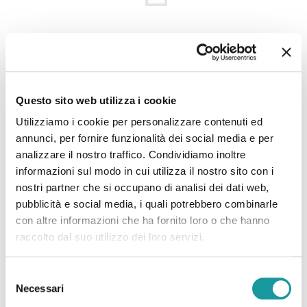
22.6.2026 – “Morto Andrea ‘Floppy’ Filippini, l’infermiere
che assieme ad Ageop ha portato ai più piccoli il teatro in
Questo sito web utilizza i cookie
corsia: ‘Ha saputo curare’”
Utilizziamo i cookie per personalizzare contenuti ed
annunci, per fornire funzionalità dei social media e per
analizzare il nostro traffico. Condividiamo inoltre
Leggi tutto
informazioni sul modo in cui utilizza il nostro sito con i
nostri partner che si occupano di analisi dei dati web,
pubblicità e social media, i quali potrebbero combinarle
con altre informazioni che ha fornito loro o che hanno
raccolto dal suo utilizzo dei loro servizi.
Selezione
Necessari
del