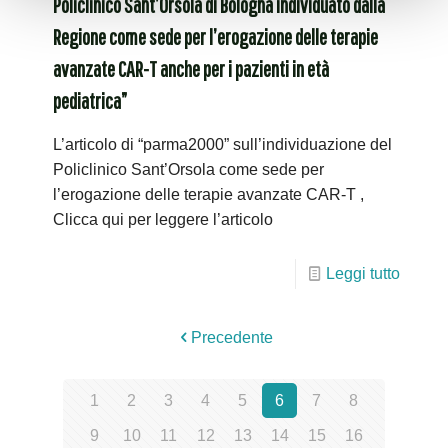
Policlinico Sant’Orsola di Bologna individuato dalla
Regione come sede per l’erogazione delle terapie
avanzate CAR-T anche per i pazienti in età
pediatrica”
L’articolo di “parma2000” sull’individuazione del
Policlinico Sant’Orsola come sede per
l’erogazione delle terapie avanzate CAR-T ,
Clicca qui per leggere l’articolo
Leggi tutto
Precedente
1
2
3
4
5
6
7
8
9
10
11
12
13
14
15
16