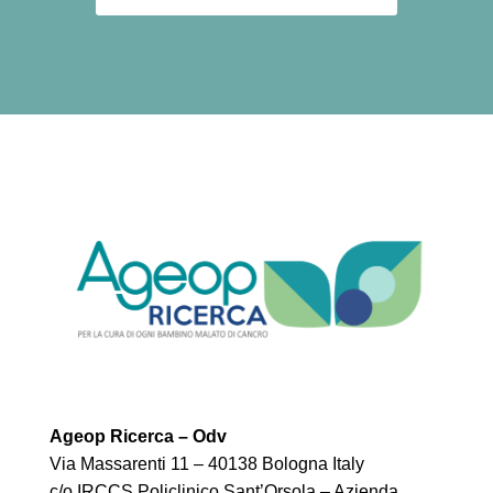
Ageop Ricerca – Odv
Via Massarenti 11 – 40138 Bologna Italy
c/o IRCCS Policlinico Sant’Orsola – Azienda