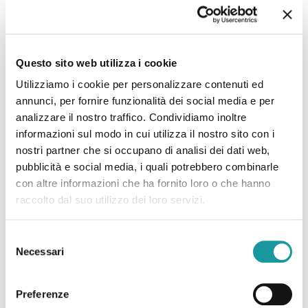
Leggi tutto
Questo sito web utilizza i cookie
07.07.2025 – “Lotta ai tumori del sangue, il
Utilizziamo i cookie per personalizzare contenuti ed
Policlinico Sant’Orsola di Bologna individuato dalla
annunci, per fornire funzionalità dei social media e per
Regione come sede per l’erogazione delle terapie
analizzare il nostro traffico. Condividiamo inoltre
informazioni sul modo in cui utilizza il nostro sito con i
avanzate CAR-T anche per i pazienti in età
nostri partner che si occupano di analisi dei dati web,
pediatrica”
pubblicità e social media, i quali potrebbero combinarle
con altre informazioni che ha fornito loro o che hanno
L’articolo di “modena2000” sull’individuazione
raccolto dal suo utilizzo dei loro servizi.
del Policlinico Sant’Orsola come sede per
l’erogazione delle terapie avanzate CAR-T ,
Selezione
Clicca qui per leggere l’articolo
Necessari
del
consenso
Leggi tutto
Preferenze