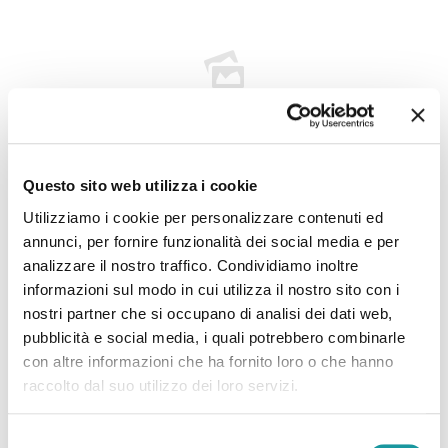
22.6.2026 – “Morto Andrea ‘Floppy’ Filippini, l’infermiere
Questo sito web utilizza i cookie
Utilizziamo i cookie per personalizzare contenuti ed
che assieme ad Ageop ha portato ai più piccoli il teatro in
annunci, per fornire funzionalità dei social media e per
corsia: ‘Ha saputo curare’”
analizzare il nostro traffico. Condividiamo inoltre
informazioni sul modo in cui utilizza il nostro sito con i
Leggi tutto
nostri partner che si occupano di analisi dei dati web,
pubblicità e social media, i quali potrebbero combinarle
con altre informazioni che ha fornito loro o che hanno
raccolto dal suo utilizzo dei loro servizi.
Selezione