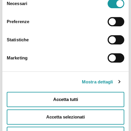
Necessari
del
consenso
Preferenze
22.6.2026 – “Andrea Filippini Floppy è morto. Addio
Statistiche
all’infermiere che portò il sorriso in corsia. “Anima
magica” “
Marketing
Leggi tutto
Mostra dettagli
Accetta tutti
Accetta selezionati