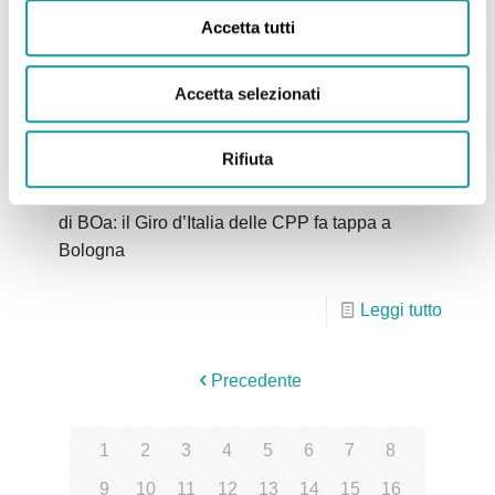
Leggi tutto
Accetta tutti
Accetta selezionati
09.06.2023 – Corriere di Bologna – “Giro di BOa,
giochi e festa per le famiglie”
Rifiuta
Gli articolo di Corriere di Bologna relativo a Giro
di BOa: il Giro d’Italia delle CPP fa tappa a
Bologna
Leggi tutto
Precedente
1
2
3
4
5
6
7
8
9
10
11
12
13
14
15
16