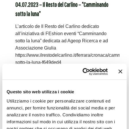
04.07.2023 – Il Resto del Carlino – “Camminando
sotto la luna”
L’articolo de Il Resto del Carlino dedicato
all’iniziativa di FEshion eventi “Camminando
sotto la luna” dedicata ad Ageop Ricerca e ad
Associazione Giulia
https://www.ilrestodelcarlino.it/ferrara/cronaca/cammina
sotto-la-luna-f649ded4
Leggi tutto
Questo sito web utilizza i cookie
24.06.2023 – Corriere di Bologna – “Ageop, grido
Utilizziamo i cookie per personalizzare contenuti ed
annunci, per fornire funzionalità dei social media e per
d’allarme”
analizzare il nostro traffico. Condividiamo inoltre
informazioni sul modo in cui utilizza il nostro sito con i
𝐼𝑙 𝑑𝑖𝑟𝑖𝑡𝑡𝑜 𝑎𝑙𝑙𝑎 𝑠𝑎𝑙𝑢𝑡𝑒 𝑛𝑒𝑠𝑠𝑢𝑛𝑜 𝑙𝑜 𝑝𝑢𝑜̀ 𝑔𝑎𝑟𝑎𝑛𝑡𝑖𝑟𝑒, 𝑚𝑎 𝑙𝑜
nostri partner che si occupano di analisi dei dati web,