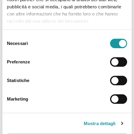
𝑆𝑡𝑎𝑡𝑜 𝑑𝑒𝑣𝑒 𝑔𝑎𝑟𝑎𝑛𝑡𝑖𝑟𝑒 𝑎𝑙𝑙𝑒 𝑝𝑒𝑟𝑠𝑜𝑛𝑒 𝑙𝑎 𝑐𝑢𝑟𝑎 𝑒 𝑙𝑎 𝑐𝑢𝑟𝑎
pubblicità e social media, i quali potrebbero combinarle
𝑟𝑖𝑠𝑝𝑜𝑛𝑑𝑒 𝑎 𝑢𝑛 𝑏𝑒𝑛𝑒𝑠𝑠𝑒𝑟𝑒, 𝑝𝑠𝑖𝑐ℎ𝑖𝑐𝑜 𝑒
[…]
con altre informazioni che ha fornito loro o che hanno
raccolto dal suo utilizzo dei loro servizi.
Leggi tutto
Selezione
Necessari
del
10.06.2023 – Rai TG3 Emilia Romagna – “Cure
consenso
palliative, le ricevono il 60% dei bimbi che ne
Preferenze
avrebbero diritto”
Il servizio di Rai TG3 Emilia Romagna relativo a
Statistiche
Giro di BOa: il Giro d’Italia delle CPP fa tappa a
Bologna
Marketing
https://www.rainews.it/tgr/emiliaromagna/video/2023/06/
palliative-a-bologna-le-ricevono-il-60-dei-bimbi-
che-ne-avrebbero-diritto-a8ce0882-2bae-4312-
Mostra dettagli
b84d-ae137a86349e.html?nxtep