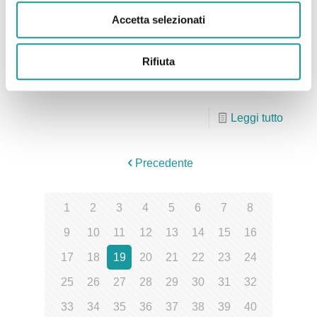
cambiamento dopo una malattia
Accetta selezionati
Il servizio di èTV sulla mostra di Ageop Ricerca
Rifiuta
“Nuova luce in camera oscura: ritrovarsi in una
foto”; clicca qui per vedere il video.
Leggi tutto
Precedente
1
2
3
4
5
6
7
8
9
10
11
12
13
14
15
16
17
18
19
20
21
22
23
24
25
26
27
28
29
30
31
32
33
34
35
36
37
38
39
40