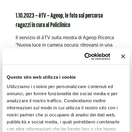
1.10.2023 – èTV – Ageop, le foto sul percorso
ragazzi in cura al Policlinico
Il servizio di èTV sulla mostra di Ageop Ricerca
“Nuova luce in camera oscura: ritrovarsi in una
foto”; clicca qui per vedere il video.
Leggi tutto
Questo sito web utilizza i cookie
Utilizziamo i cookie per personalizzare contenuti ed
30.09.2023 – La Repubblica – “Nuova luce in
annunci, per fornire funzionalità dei social media e per
camera oscura”: Ageop, i giovani e la malattia
analizzare il nostro traffico. Condividiamo inoltre
informazioni sul modo in cui utilizza il nostro sito con i
L’articolo de La Repubblica Bologna sulla
nostri partner che si occupano di analisi dei dati web,
mostra di Ageop Ricerca “Nuova luce in camera
pubblicità e social media, i quali potrebbero combinarle
oscura: ritrovarsi in una foto”.
con altre informazioni che ha fornito loro o che hanno