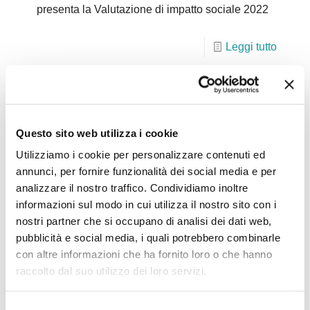
presenta la Valutazione di impatto sociale 2022
Leggi tutto
02.12.2022, Cantiere Bologna – “La visione di
cambiamento di Ageop Ricerca”
Questo sito web utilizza i cookie
L’articolo di Cantiere Bologna dedicato a Ageop
Utilizziamo i cookie per personalizzare contenuti ed
Ricerca Odv presenta la Valutazione di impatto
annunci, per fornire funzionalità dei social media e per
sociale 2022 Quello che sta per concludersi è il
analizzare il nostro traffico. Condividiamo inoltre
informazioni sul modo in cui utilizza il nostro sito con i
40esimo anno di
[…]
nostri partner che si occupano di analisi dei dati web,
pubblicità e social media, i quali potrebbero combinarle
Leggi tutto
con altre informazioni che ha fornito loro o che hanno
raccolto dal suo utilizzo dei loro servizi.
01.12.2022, Il Resto del Carlino – “Ageop, 40 anni
Selezione