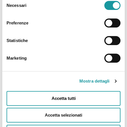
per i piccoli malati Benefici concreti nella lotta al
Necessari
del
tumore”
consenso
Preferenze
L’articolo de Il Resto del Carlino dedicato a
Ageop Ricerca Odv presenta la Valutazione di
impatto sociale 2022 Ageop Ricerca pubblica i
Statistiche
risultati della prima valutazione
[…]
Marketing
Leggi tutto
Mostra dettagli
01.12.2022 – La Repubblica, L’alto gradimento
Ageop A fianco dei più fragili
Accetta tutti
L’articolo de La Repubblica dedicato a Ageop
Ricerca Odv presenta la Valutazione di impatto
Accetta selezionati
sociale 2022