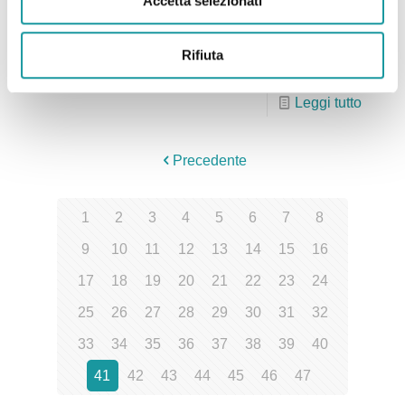
Accetta selezionati
Casa Gialla”. Una Mostra Collettiva dedicata ad
Ageop Ricerca È stata presentata a Bologna
l’iniziativa ‘Artisti per Casa
[…]
Rifiuta
Leggi tutto
Precedente
1
2
3
4
5
6
7
8
9
10
11
12
13
14
15
16
17
18
19
20
21
22
23
24
25
26
27
28
29
30
31
32
33
34
35
36
37
38
39
40
41
42
43
44
45
46
47