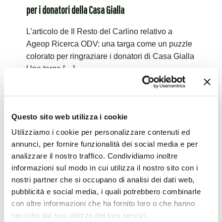
per i donatori della Casa Gialla
L’articolo de Il Resto del Carlino relativo a
Ageop Ricerca ODV: una targa come un puzzle
colorato per ringraziare i donatori di Casa Gialla
Una targa
[…]
Leggi tutto
Questo sito web utilizza i cookie
22.09.2021 – Il Resto del Carlino – Le opere d’arte
Utilizziamo i cookie per personalizzare contenuti ed
annunci, per fornire funzionalità dei social media e per
che aiutano i bimbi malati
analizzare il nostro traffico. Condividiamo inoltre
informazioni sul modo in cui utilizza il nostro sito con i
L’articolo de Il Resto del Carlino relativo a
nostri partner che si occupano di analisi dei dati web,
“Artisti per Casa Gialla”. Una Mostra Collettiva
pubblicità e social media, i quali potrebbero combinarle
dedicata ad Ageop Ricerca Prima una mostra in
con altre informazioni che ha fornito loro o che hanno
Sala borsa, poi
[…]
raccolto dal suo utilizzo dei loro servizi.