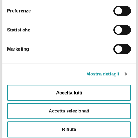
consenso
Preferenze
22.6.2026 – “Andrea Filippini Floppy è morto. Addio
all’infermiere che portò il sorriso in corsia. “Anima
Statistiche
magica” “
Marketing
Leggi tutto
Mostra dettagli
Accetta tutti
Accetta selezionati
Rifiuta