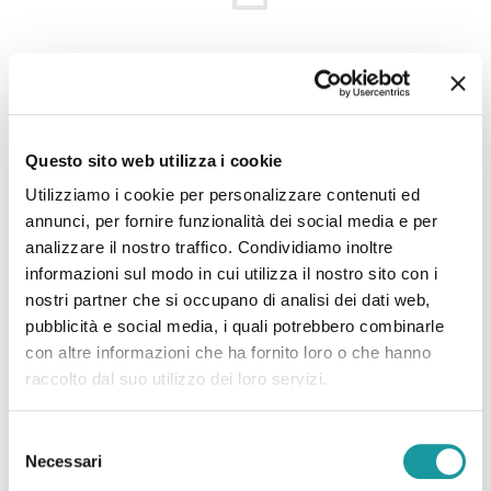
22.6.2026 – “Morto Andrea ‘Floppy’ Filippini, l’infermiere
che assieme ad Ageop ha portato ai più piccoli il teatro in
Questo sito web utilizza i cookie
corsia: ‘Ha saputo curare’”
Utilizziamo i cookie per personalizzare contenuti ed
annunci, per fornire funzionalità dei social media e per
analizzare il nostro traffico. Condividiamo inoltre
Leggi tutto
informazioni sul modo in cui utilizza il nostro sito con i
nostri partner che si occupano di analisi dei dati web,
pubblicità e social media, i quali potrebbero combinarle
con altre informazioni che ha fornito loro o che hanno
raccolto dal suo utilizzo dei loro servizi.
Selezione
Necessari
del