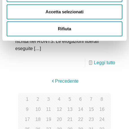
Benefici fiscali
Accetta selezionati
L’Associazione Ageop Ricerca ODV è una
Organizzazione di volontariato, costituita ai
Rifiuta
sensi della L. 11 agosto 1991, e regolarmente
iscritta nel RUNTS. Le erogazioni liberali
eseguite
[…]
Leggi tutto
Precedente
1
2
3
4
5
6
7
8
9
10
11
12
13
14
15
16
17
18
19
20
21
22
23
24