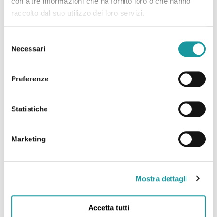
con altre informazioni che ha fornito loro o che hanno
raccolto dal suo utilizzo dei loro servizi.
Selezione
Necessari
28 e 29 settembre: due
del
consenso
nuove iniziative di Ageop
Preferenze
Ricerca
Statistiche
Ageop Ricerca il 28 settembre, alle ore 19.30,
organizza al Cinema Orione (Via Cimabue 14
Marketing
Bologna) la proiezione del terzo movimento del
docufilm “Tracce d’Infinito”. La
[…]
Mostra dettagli
Leggi tutto
Accetta tutti