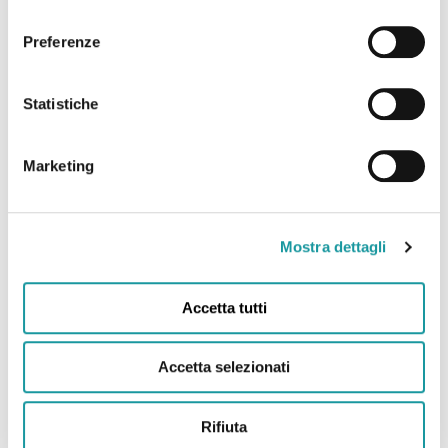
consenso
raccolta giochi di Ageop Ricerca , Clicca qui per
Preferenze
leggere l’articolo
Leggi tutto
Statistiche
Marketing
14.08.2024 – Emergenza
giocattoli al Sant’Orsola,
Mostra dettagli
appello a donare
Accetta tutti
L’articolo di “ANSA” sull’appello di raccolta
giochi di Ageop Ricerca , Clicca qui per leggere
Accetta selezionati
l’articolo
Leggi tutto
Rifiuta