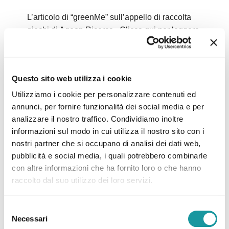
L’articolo di “greenMe” sull’appello di raccolta
giochi di Ageop Ricerca , Clicca qui per leggere
l’articolo
Leggi tutto
Questo sito web utilizza i cookie
Utilizziamo i cookie per personalizzare contenuti ed
14.08.2024 – L’Ageop
annunci, per fornire funzionalità dei social media e per
analizzare il nostro traffico. Condividiamo inoltre
Bologna lancia l’appello:
informazioni sul modo in cui utilizza il nostro sito con i
nostri partner che si occupano di analisi dei dati web,
“Abbiamo finito i giochi:
pubblicità e social media, i quali potrebbero combinarle
con altre informazioni che ha fornito loro o che hanno
donate bambole, dinosauri e
raccolto dal suo utilizzo dei loro servizi.
supereroi”
Selezione
Necessari
del
L’articolo di “il Resto del Carlino” sull’appello di