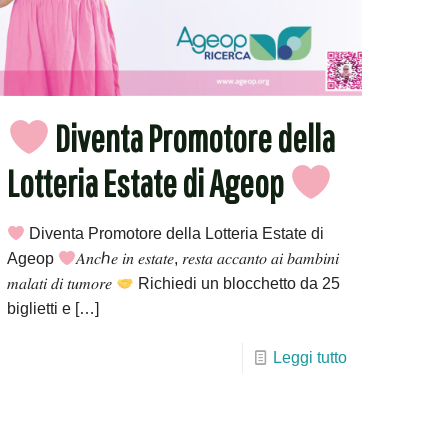
Diventa Promotore della
Lotteria Estate di Ageop
Diventa Promotore della Lotteria Estate di
Ageop
𝐴𝑛𝑐ℎ𝑒 𝑖𝑛 𝑒𝑠𝑡𝑎𝑡𝑒, 𝑟𝑒𝑠𝑡𝑎 𝑎𝑐𝑐𝑎𝑛𝑡𝑜 𝑎𝑖 𝑏𝑎𝑚𝑏𝑖𝑛𝑖
𝑚𝑎𝑙𝑎𝑡𝑖 𝑑𝑖 𝑡𝑢𝑚𝑜𝑟𝑒
Richiedi un blocchetto da 25
biglietti e
[…]
Leggi tutto