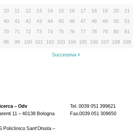
10
11
12
13
14
15
16
17
18
19
20
21
40
41
42
43
44
45
46
47
48
49
50
51
70
71
72
73
74
75
76
77
78
79
80
81
98
99
100
101
102
103
104
105
106
107
108
109
Successiva
cerca – Odv
Tel. 0039 051 399621
renti 11 – 40138 Bologna
Fax.0039 051 309650
 Policlinico Sant’Orsola –