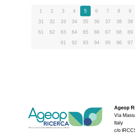
1
2
3
4
5
6
7
8
9
31
32
33
34
35
36
37
38
39
61
62
63
64
65
66
67
68
69
91
92
93
94
95
96
97
Ageop Ri
Via Massa
Italy
c/o IRCCS