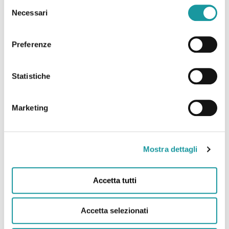
Selezione
Necessari
del
consenso
Preferenze
Statistiche
Il Mercatino di Natale
Marketing
Solidale di Ageop Ricerca
Mostra dettagli
2023
Accetta tutti
Il mercatino per un Natale solidale è stato
organizzato da Ageop Ricerca Odv in
Accetta selezionati
collaborazione con il quartiere S. Stefano e
A.I.C.S.,l’iniziativa dove trovare regali…che