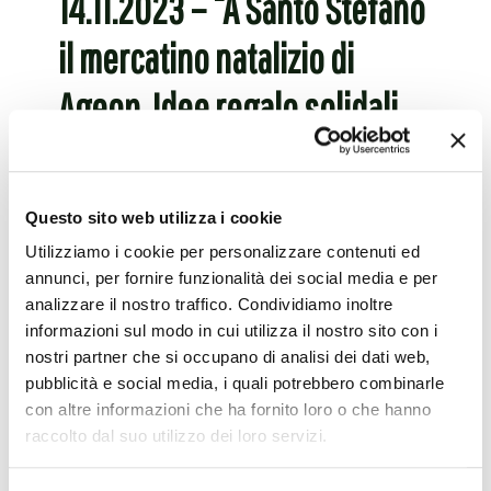
14.11.2023 – “A Santo Stefano
il mercatino natalizio di
Ageop. Idee regalo solidali
per tutti, si parte venerdì”
L’articolo del Resto del Carlino sul “Mercatino
Questo sito web utilizza i cookie
Solidale Natale Ageop Ricerca”, organizzato da
Utilizziamo i cookie per personalizzare contenuti ed
Ageop Ricerca Odv in collaborazione con il
annunci, per fornire funzionalità dei social media e per
quartiere S. Stefano e A.I.C.S. ; clicca
[…]
analizzare il nostro traffico. Condividiamo inoltre
informazioni sul modo in cui utilizza il nostro sito con i
Leggi tutto
nostri partner che si occupano di analisi dei dati web,
pubblicità e social media, i quali potrebbero combinarle
con altre informazioni che ha fornito loro o che hanno
raccolto dal suo utilizzo dei loro servizi.