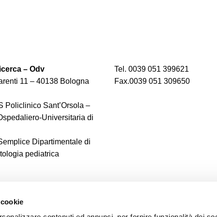
cerca – Odv
Tel. 0039 051 399621
renti 11 – 40138 Bologna
Fax.0039 051 309650
 Policlinico Sant’Orsola –
spedaliero-Universitaria di
 Semplice Dipartimentale di
logia pediatrica
 cookie
rsonalizzare contenuti ed annunci, per fornire funzionalità dei soc