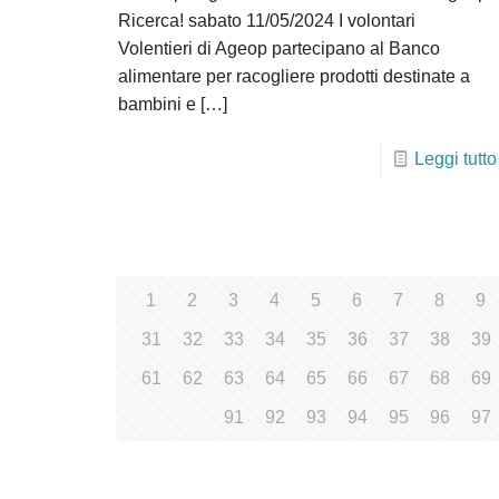
Ricerca! sabato 11/05/2024 I volontari
Volentieri di Ageop partecipano al Banco
alimentare per racogliere prodotti destinate a
bambini e
[…]
Leggi tutto
1
2
3
4
5
6
7
8
9
31
32
33
34
35
36
37
38
39
61
62
63
64
65
66
67
68
69
91
92
93
94
95
96
97