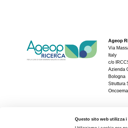
Ageop Ri
Via Massa
Italy
c/o IRCCS
Azienda O
Bologna
Struttura
Oncoemato
Questo sito web utilizza i
Utilizziamo i cookie per pe