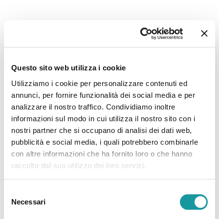
22.6.2026 – “Morto Andrea ‘Floppy’ Filippini, l’infermiere
che assieme ad Ageop ha portato ai più piccoli il teatro in
Questo sito web utilizza i cookie
corsia: ‘Ha saputo curare’”
Utilizziamo i cookie per personalizzare contenuti ed
annunci, per fornire funzionalità dei social media e per
analizzare il nostro traffico. Condividiamo inoltre
Leggi tutto
informazioni sul modo in cui utilizza il nostro sito con i
nostri partner che si occupano di analisi dei dati web,
pubblicità e social media, i quali potrebbero combinarle
con altre informazioni che ha fornito loro o che hanno
raccolto dal suo utilizzo dei loro servizi.
Selezione
Necessari
del
consenso