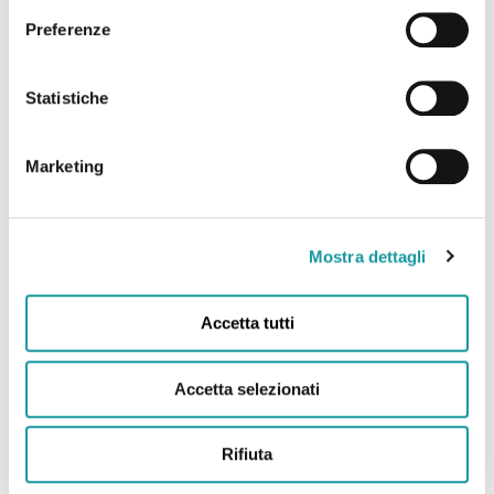
22.6.2026 – “Andrea Filippini Floppy è morto. Addio
Preferenze
all’infermiere che portò il sorriso in corsia. “Anima
magica” “
Statistiche
Marketing
Leggi tutto
Mostra dettagli
Accetta tutti
Accetta selezionati
Rifiuta