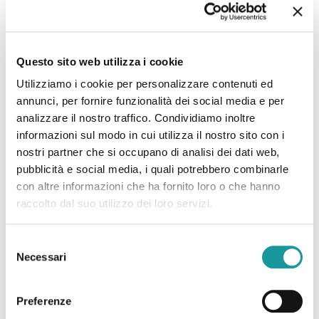
Leggi tutto
Questo sito web utilizza i cookie
Utilizziamo i cookie per personalizzare contenuti ed
annunci, per fornire funzionalità dei social media e per
analizzare il nostro traffico. Condividiamo inoltre
informazioni sul modo in cui utilizza il nostro sito con i
nostri partner che si occupano di analisi dei dati web,
pubblicità e social media, i quali potrebbero combinarle
con altre informazioni che ha fornito loro o che hanno
raccolto dal suo utilizzo dei loro servizi.
Selezione
Necessari
del
consenso
Tutta Bologna in Piazza Maggiore: la festa di Ageop
Preferenze