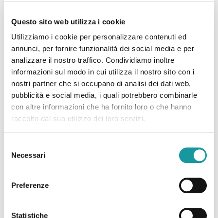
Questo sito web utilizza i cookie
Utilizziamo i cookie per personalizzare contenuti ed
annunci, per fornire funzionalità dei social media e per
analizzare il nostro traffico. Condividiamo inoltre
informazioni sul modo in cui utilizza il nostro sito con i
nostri partner che si occupano di analisi dei dati web,
pubblicità e social media, i quali potrebbero combinarle
con altre informazioni che ha fornito loro o che hanno
raccolto dal suo utilizzo dei loro servizi.
Selezione
Necessari
Diritto alla salute e drepanocitosi: da Bologna parte la
del
consenso
raccolta fondi per il centro sanitario di Touba Fall
Preferenze
Leggi tutto
Statistiche