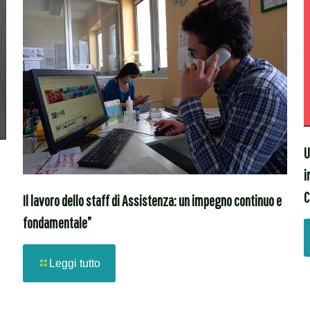
U
i
C
Il lavoro dello staff di Assistenza: un impegno continuo e
fondamentale”
Leggi tutto