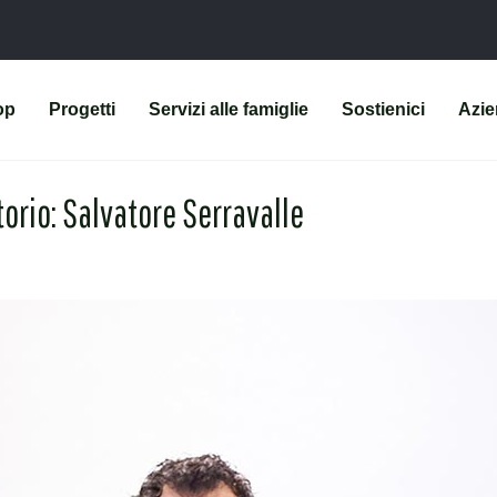
op
Progetti
Servizi alle famiglie
Sostienici
Azi
orio: Salvatore Serravalle