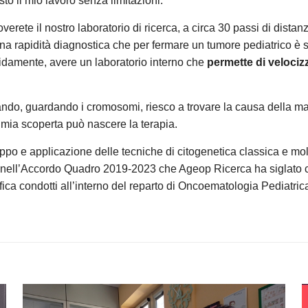
to il mio lavoro senza limitazioni.
verete il nostro laboratorio di ricerca, a circa 30 passi di distan
e una rapidità diagnostica che per fermare un tumore pediatrico 
pidamente, avere un laboratorio interno che
permette di velociz
uando, guardando i cromosomi, riesco a trovare la causa della m
mia scoperta può nascere la terapia.
uppo e applicazione delle tecniche di citogenetica classica e mol
to nell’Accordo Quadro 2019-2023 che Ageop Ricerca ha siglato c
fica condotti all’interno del reparto di Oncoematologia Pediatrica