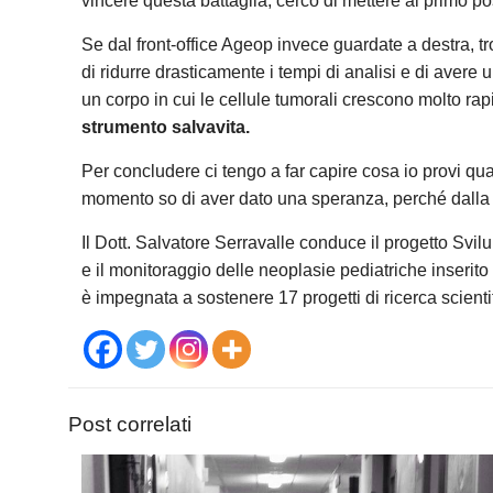
vincere questa battaglia, cerco di mettere al primo pos
Se dal front-office Ageop invece guardate a destra, tro
di ridurre drasticamente i tempi di analisi e di aver
un corpo in cui le cellule tumorali crescono molto ra
strumento salvavita.
Per concludere ci tengo a far capire cosa io provi q
momento so di aver dato una speranza, perché dalla 
Il Dott. Salvatore Serravalle conduce il progetto Svil
e il monitoraggio delle neoplasie pediatriche inseri
è impegnata a sostenere 17 progetti di ricerca scienti
Post correlati