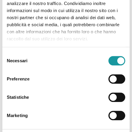
analizzare il nostro traffico. Condividiamo inoltre
informazioni sul modo in cui utilizza il nostro sito con i
nostri partner che si occupano di analisi dei dati web,
pubblicità e social media, i quali potrebbero combinarle
“MILO vs RABDO”, il toccante testo di Milo sulle difficoltà
con altre informazioni che ha fornito loro o che hanno
di bambini e ragazzi in Oncologia Pediatrica
raccolto dal suo utilizzo dei loro servizi.
Selezione
Leggi tutto
Necessari
del
consenso
Preferenze
Statistiche
Marketing