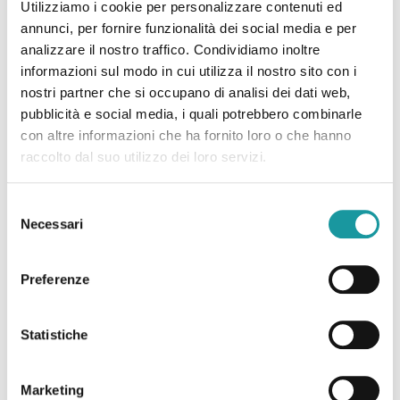
Utilizziamo i cookie per personalizzare contenuti ed
psicoterapeutici a matrice cognitivo-costruttivista
annunci, per fornire funzionalità dei social media e per
rivolti ai pazienti pediatrici affetti da patologia
analizzare il nostro traffico. Condividiamo inoltre
oncologica nella fascia di età 0 – 11 anni e ai loro
informazioni sul modo in cui utilizza il nostro sito con i
famigliari
” inserito nell’Accordo Quadro 2019-2023
nostri partner che si occupano di analisi dei dati web,
che Ageop Ricerca ha siglato con l’Azienda
pubblicità e social media, i quali potrebbero combinarle
Ospedaliero Universitaria e con cui si è impegnata a
con altre informazioni che ha fornito loro o che hanno
sostenere 17 progetti di ricerca scientifica condotti
raccolto dal suo utilizzo dei loro servizi.
all’interno del reparto di Oncoematologia Pediatrica
del Policlinico di Sant’Orsola.
Selezione
Necessari
del
consenso
Preferenze
Post correlati
Statistiche
Marketing