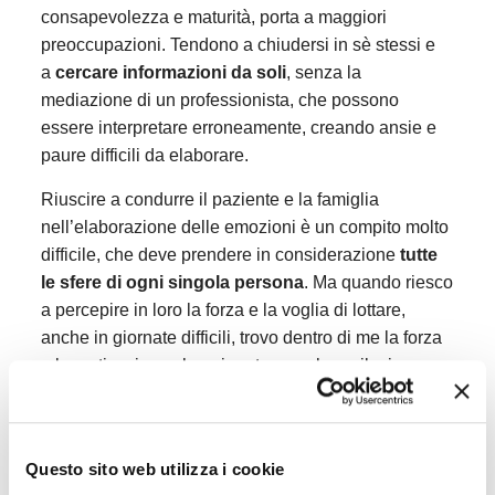
consapevolezza e maturità, porta a maggiori
preoccupazioni. Tendono a chiudersi in sè stessi e
a
cercare informazioni da soli
, senza la
mediazione di un professionista, che possono
essere interpretare erroneamente, creando ansie e
paure difficili da elaborare.
Riuscire a condurre il paziente e la famiglia
nell’elaborazione delle emozioni è un compito molto
difficile, che deve prendere in considerazione
tutte
le sfere di ogni singola persona
. Ma quando riesco
a percepire in loro la forza e la voglia di lottare,
anche in giornate difficili, trovo dentro di me la forza
e la motivazione che mi porta a svolgere il mio
lavoro con passione.
Un sorriso in questo reparto
vale moltissimo.
La Dott.ssa Sara Rossi conduce il progetto
Questo sito web utilizza i cookie
“
Psicodiagnosi e pianificazione di interventi