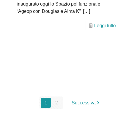
inaugurato oggi lo Spazio polifunzionale
“Ageop con Douglas e Alma K”
[…]
Leggi tutto
1
2
Successiva