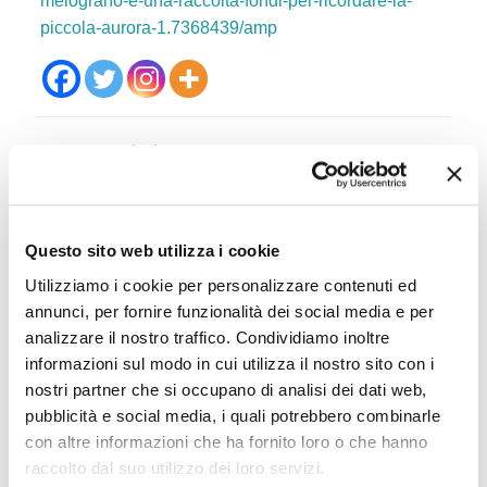
melograno-e-una-raccolta-fondi-per-ricordare-la-
piccola-aurora-1.7368439/amp
Post correlati
Questo sito web utilizza i cookie
Utilizziamo i cookie per personalizzare contenuti ed
annunci, per fornire funzionalità dei social media e per
analizzare il nostro traffico. Condividiamo inoltre
informazioni sul modo in cui utilizza il nostro sito con i
nostri partner che si occupano di analisi dei dati web,
24.7.2026 – “Sarcomi infantili e cure L’Ageop in campo
pubblicità e social media, i quali potrebbero combinarle
con altre informazioni che ha fornito loro o che hanno
contro le disparità “
raccolto dal suo utilizzo dei loro servizi.