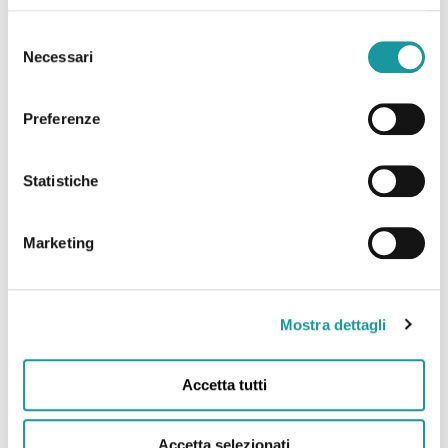
Leggi tutto
Selezione
Necessari
del
consenso
Preferenze
Statistiche
Marketing
22.6.2026 – “Morto Andrea ‘Floppy’ Filippini, l’infermiere
che assieme ad Ageop ha portato ai più piccoli il teatro in
Mostra dettagli
corsia: ‘Ha saputo curare’”
Accetta tutti
Leggi tutto
Accetta selezionati