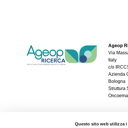
Ageop Ri
Via Massa
Italy
c/o IRCCS
Azienda O
Bologna
Struttura
Oncoemato
Questo sito web utilizza i