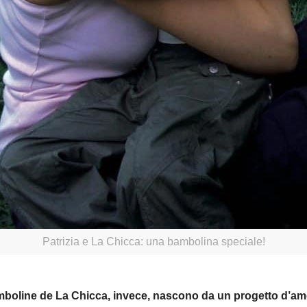
Patrizia e La Chicca: una bambolina speciale!
boline de La Chicca, invece, nascono da un progetto d’amore