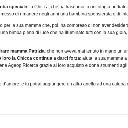
mba speciale
: la Chicca, che ha trascorso in oncologia pediatri
a permesso di rimanere negli anni una bambina spensierata e di inf
oso per la sua mamma che, poi, ha compreso di non aver deside
una bimba piena di luce che ha illuminato tutti con la sua gioia,
pirare mamma Patrizia
, che non aveva mai tenuto in mano un un
 loro la Chicca continua a darci forza
: aiuta la sua mamma a s
iene Ageop Ricerca grazie al loro acquisto e dona strumenti agli
 d’amore, e tu potrai aggiungere un altro anello ad una catena di 