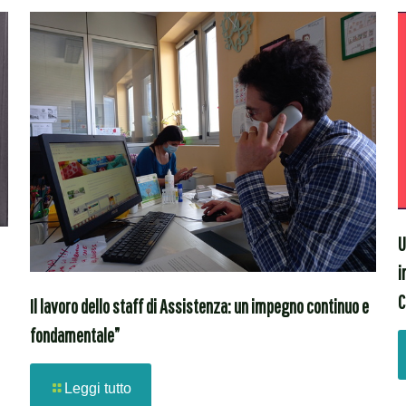
U
i
C
Il lavoro dello staff di Assistenza: un impegno continuo e
fondamentale”
Leggi tutto