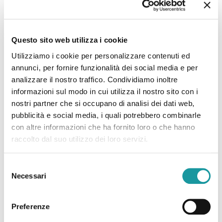
Questo sito web utilizza i cookie
Utilizziamo i cookie per personalizzare contenuti ed
annunci, per fornire funzionalità dei social media e per
analizzare il nostro traffico. Condividiamo inoltre
Presentazione della
informazioni sul modo in cui utilizza il nostro sito con i
nostri partner che si occupano di analisi dei dati web,
campagna “5 per mille, ma
pubblicità e social media, i quali potrebbero combinarle
con altre informazioni che ha fornito loro o che hanno
per davvero”
raccolto dal suo utilizzo dei loro servizi.
Lunedì 20 ottobre, ore 16:00 – 17:30
Selezione
Presentazione della campagna “5 per mille, ma
Necessari
del
per davvero” Il 5 per mille è una delle più
consenso
autentiche espressioni
[…]
Preferenze