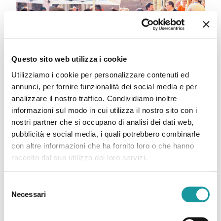
Questo sito web utilizza i cookie
Utilizziamo i cookie per personalizzare contenuti ed
annunci, per fornire funzionalità dei social media e per
Eventi luglio
analizzare il nostro traffico. Condividiamo inoltre
informazioni sul modo in cui utilizza il nostro sito con i
nostri partner che si occupano di analisi dei dati web,
Anche nel mese di luglio tante iniziative sul
pubblicità e social media, i quali potrebbero combinarle
territorio. Scopri tutti gli appuntamenti e
con altre informazioni che ha fornito loro o che hanno
partecipa. 18.07.26 – Pigiama Party in tenda
raccolto dal suo utilizzo dei loro servizi.
(locandina) Una serata speciale da
[…]
Selezione
Leggi tutto
Necessari
del
consenso