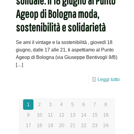
solidale: il 18 giugno al Punto
Ageop di Bologna moda,
sostenibilità e solidarietà
Se ami il vintage e la sostenibilità , giovedì 18
giugno, dalle 17 alle 21, ti aspettiamo al Punto
Ageop di Bologna (via Giuseppe Bentivogli 9/B)
[…]
Leggi tutto
1
2
3
4
5
6
7
8
9
10
11
12
13
14
15
16
17
18
19
20
21
22
23
24