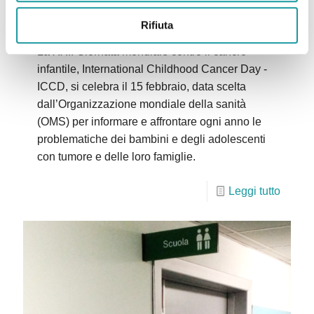
il Cancro Infantile
Rifiuta
La XXII Giornata mondiale contro il cancro
infantile, International Childhood Cancer Day -
ICCD, si celebra il 15 febbraio, data scelta
dall’Organizzazione mondiale della sanità
(OMS) per informare e affrontare ogni anno le
problematiche dei bambini e degli adolescenti
con tumore e delle loro famiglie.
Leggi tutto