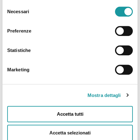
Selezione
le problematiche dei bambini e degli
Necessari
del
adolescenti con tumore e delle loro famiglie.
consenso
Leggi tutto
Preferenze
Statistiche
Marketing
Mostra dettagli
Accetta tutti
XXII Giornata Mondiale contro
Accetta selezionati