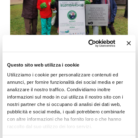
Partecipa con noi alle
Questo sito web utilizza i cookie
iniziative per la XXII Giornata
Utilizziamo i cookie per personalizzare contenuti ed
Mondiale contro il Cancro
annunci, per fornire funzionalità dei social media e per
analizzare il nostro traffico. Condividiamo inoltre
Infantile
informazioni sul modo in cui utilizza il nostro sito con i
nostri partner che si occupano di analisi dei dati web,
pubblicità e social media, i quali potrebbero combinarle
Il 15 febbraio si celebrerà la XXII Giornata
con altre informazioni che ha fornito loro o che hanno
Mondiale contro il Cancro Infantile, data scelta
raccolto dal suo utilizzo dei loro servizi.
dall’Organizzazione mondiale della sanità
(OMS) per informare e affrontare ogni anno