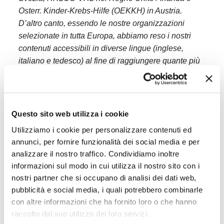
Osterr. Kinder-Krebs-Hilfe (OEKKH) in Austria.
D’altro canto, essendo le nostre organizzazioni
selezionate in tutta Europa, abbiamo reso i nostri
contenuti accessibili in diverse lingue (inglese,
italiano e tedesco) al fine di raggiungere quante più
persone possibili (Dai un’occhiata al video
promozionali qui: https: //www.youtube. com / watch?
v = bqroaBUp28A & t = 9s). La quantità totale di
denaro raccolta sarà equamente divisa tra le 4
Questo sito web utilizza i cookie
associazioni.
Utilizziamo i cookie per personalizzare contenuti ed
annunci, per fornire funzionalità dei social media e per
Una delle attività del progetto TRASMIT è stata
analizzare il nostro traffico. Condividiamo inoltre
quella di organizzare un Simposio presso
informazioni sul modo in cui utilizza il nostro sito con i
l’Università di Bruxelles. In questa sede si è
nostri partner che si occupano di analisi dei dati web,
parlato sia delle attività delle associazioni
pubblicità e social media, i quali potrebbero combinarle
coinvolte che dei progetti di ricerca nello
con altre informazioni che ha fornito loro o che hanno
specifico, in un’ottica di incontro di questi due
raccolto dal suo utilizzo dei loro servizi.
mondi: quello della ricerca e quello