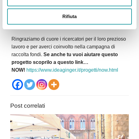
ricercatori proseguendo nel loro lavoro per
comprendere sempre meglio la malattia e poterla
Rifiuta
affrontare in modo sempre più efficace, e le
associazioni offendo il loro supporto immediato.
Ringraziamo di cuore i ricercatori per il loro prezioso
lavoro e per averci coinvolto nella campagna di
raccolta fondi.
Se anche tu vuoi aiutare questo
progetto scoprilo a questo link…
NOW!
https://www.ideaginger.it/progetti/now.html
Post correlati