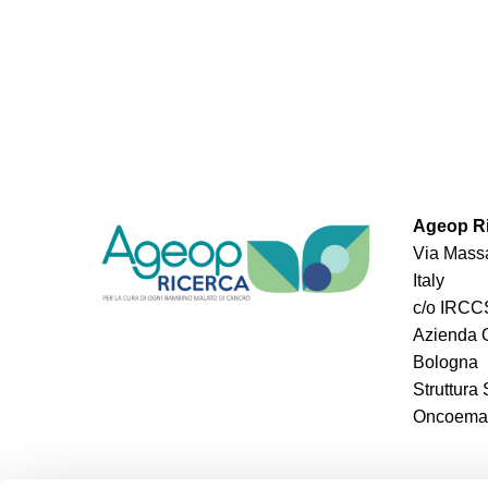
Ageop Ri
Via Massa
Italy
c/o IRCCS
Azienda O
Bologna
Struttura
Oncoemato