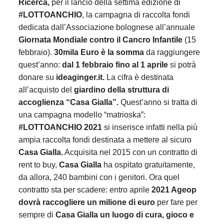
Ricerca,
per il lancio della settima edizione di
#LOTTOANCHIO
, la campagna di raccolta fondi
dedicata dall’Associazione bolognese all’annuale
Giornata Mondiale contro il Cancro Infantile
(15
febbraio).
30mila Euro è la somma
da raggiungere
quest’anno:
dal 1 febbraio fino al 1 aprile
si potrà
donare su
ideaginger.it.
La cifra è destinata
all’acquisto del
giardino della struttura di
accoglienza “Casa Gialla”.
Quest’anno si tratta di
una campagna modello “matrioska”:
#LOTTOANCHIO
2021
si inserisce infatti nella più
ampia raccolta fondi destinata a mettere al sicuro
Casa Gialla.
Acquisita nel 2015 con un contratto di
rent to buy,
Casa Gialla
ha ospitato gratuitamente,
da allora, 240 bambini con i genitori. Ora quel
contratto sta per scadere: entro aprile
2021 Ageop
dovrà raccogliere un milione di euro
per fare per
sempre di
Casa Gialla un luogo di cura, gioco e