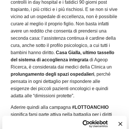
controlli in day hospital e i fatidici 90 giorni post
trapianto, i più critici e i più rischiosi. E se non si vive
vicino ad un ospedale di eccellenza, non è possibile
curare al meglio il proprio figlio. Non basta infatti
avere un reddito che consenta di prendersi una
seconda casa: l’assistenza continua è cardine della
cura, anche sotto il profilo psicologico, a cui tutti i
bambini hanno diritto.
Casa Gialla, ultimo tassello
del sistema di accoglienza integrata
di Ageop
Ricerca, è considerata dai medici della Clinica un
prolungamento degli spazi ospedalieri
, perché
pensata in ogni dettaglio per rispondere alle
esigenze dei piccoli pazienti oncologici e quindi
adatta alle “dimissioni protette”.
Aderire quindi alla campagna
#LOTTOANCHIO
significa farsi parte attiva nella battaglia per i diritti
dei bambini e degli adolescenti ammalati di cancro.
Significa poter dire
“Anche io lotto”
, con
Ageop,
a