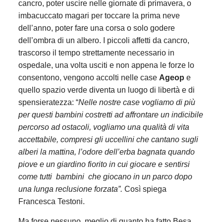
cancro, poter uscire nelle giornate di primavera, o
imbacuccato magari per toccare la prima neve
dell’anno, poter fare una corsa o solo godere
dell’ombra di un albero. I piccoli affetti da cancro,
trascorso il tempo strettamente necessario in
ospedale, una volta usciti e non appena le forze lo
consentono, vengono accolti nelle case
Ageop
e
quello spazio verde diventa un luogo di libertà e di
spensieratezza: “
Nelle nostre case vogliamo di più
per questi bambini costretti ad affrontare un indicibile
percorso ad ostacoli, vogliamo una qualità di vita
accettabile, compresi gli uccellini che cantano sugli
alberi la mattina, l’odore dell’erba bagnata quando
piove e un giardino fiorito in cui giocare e sentirsi
come tutti bambini che giocano in un parco dopo
una lunga reclusione forzata”.
Così spiega
Francesca Testoni.
Ma forse nessuno, meglio di quanto ha fatto Besa