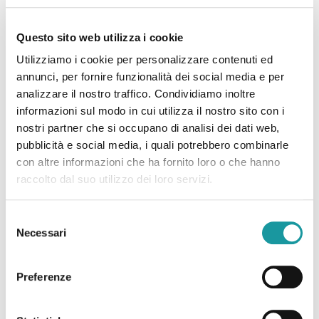
fianco dei piccoli che stanno affrontando la malattia.
Significa esserci perché solo insieme potremo
Questo sito web utilizza i cookie
realizzare quella tutela che una società civile sa
Utilizziamo i cookie per personalizzare contenuti ed
esercitare in favore dei minori e dei più fragili.
annunci, per fornire funzionalità dei social media e per
Insieme otterremo tutti di più: la gioia del dono che
analizzare il nostro traffico. Condividiamo inoltre
arricchisce chi lo fa e sorregge chi ne ha bisogno.
informazioni sul modo in cui utilizza il nostro sito con i
Come il cerchio che racchiude il senso profondo
nostri partner che si occupano di analisi dei dati web,
dell’esistenza.
pubblicità e social media, i quali potrebbero combinarle
con altre informazioni che ha fornito loro o che hanno
E’ possibile donare per #LOTTOANCHIO
, dal 1
raccolto dal suo utilizzo dei loro servizi.
febbraio al 1 aprile 2021,
su ideaginger.it
Per contributi dai 50 euro saranno piantati nel
Selezione
Necessari
giardino di Casa Gialla fiori e alberelli che
del
consenso
porteranno il nome del suo donatore.
Preferenze
Con il patrocinio di:
Regione Emilia-Romagna,
Città Metropolitana di Bologna, Comune di Bologna,
IRCCS Azienda Ospedaliero-Universitaria di