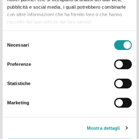
pubblicità e social media, i quali potrebbero combinarle
Solidale Natale Ageop Ricerca”, organizzato da
con altre informazioni che ha fornito loro o che hanno
Ageop Ricerca Odv in collaborazione con il
raccolto dal suo utilizzo dei loro servizi.
quartiere S. Stefano e A.I.C.S. ; clicca qui
[…]
Leggi tutto
Selezione
Necessari
del
consenso
14.11.2023 – “A Santo Stefano
Preferenze
il mercatino natalizio di
Statistiche
Ageop. Idee regalo solidali
per tutti, si parte venerdì”
Marketing
L’articolo del Resto del Carlino sul “Mercatino
Mostra dettagli
Solidale Natale Ageop Ricerca”, organizzato da
Ageop Ricerca Odv in collaborazione con il