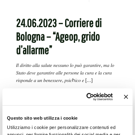
24.06.2023 – Corriere di
Bologna – “Ageop, grido
d’allarme”
𝐼𝑙 𝑑𝑖𝑟𝑖𝑡𝑡𝑜 𝑎𝑙𝑙𝑎 𝑠𝑎𝑙𝑢𝑡𝑒 𝑛𝑒𝑠𝑠𝑢𝑛𝑜 𝑙𝑜 𝑝𝑢𝑜̀ 𝑔𝑎𝑟𝑎𝑛𝑡𝑖𝑟𝑒, 𝑚𝑎 𝑙𝑜
𝑆𝑡𝑎𝑡𝑜 𝑑𝑒𝑣𝑒 𝑔𝑎𝑟𝑎𝑛𝑡𝑖𝑟𝑒 𝑎𝑙𝑙𝑒 𝑝𝑒𝑟𝑠𝑜𝑛𝑒 𝑙𝑎 𝑐𝑢𝑟𝑎 𝑒 𝑙𝑎 𝑐𝑢𝑟𝑎
𝑟𝑖𝑠𝑝𝑜𝑛𝑑𝑒 𝑎 𝑢𝑛 𝑏𝑒𝑛𝑒𝑠𝑠𝑒𝑟𝑒, 𝑝𝑠𝑖𝑐ℎ𝑖𝑐𝑜 𝑒
[…]
Leggi tutto
10.06.2023 – Rai TG3 Emilia
Questo sito web utilizza i cookie
Utilizziamo i cookie per personalizzare contenuti ed
Romagna – “Cure palliative,
annunci, per fornire funzionalità dei social media e per