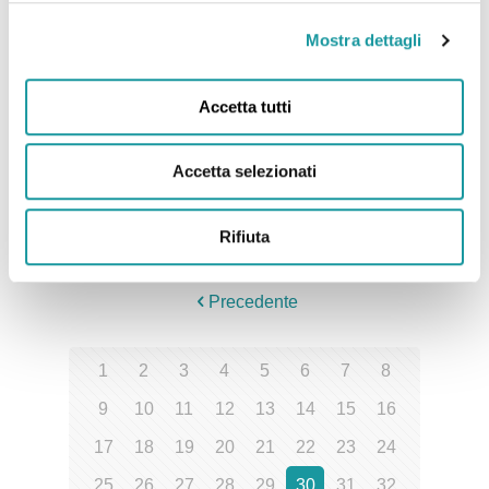
Bologna – “Giro di BOa, giochi
Mostra dettagli
e festa per le famiglie”
Accetta tutti
Gli articolo di Corriere di Bologna relativo a Giro
di BOa: il Giro d’Italia delle CPP fa tappa a
Accetta selezionati
Bologna
Leggi tutto
Rifiuta
Precedente
1
2
3
4
5
6
7
8
9
10
11
12
13
14
15
16
17
18
19
20
21
22
23
24
25
26
27
28
29
30
31
32