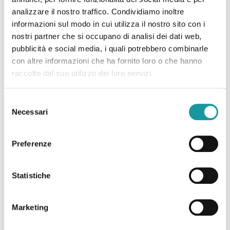
analizzare il nostro traffico. Condividiamo inoltre
le ricevono il 60% dei bimbi
informazioni sul modo in cui utilizza il nostro sito con i
nostri partner che si occupano di analisi dei dati web,
che ne avrebbero diritto”
pubblicità e social media, i quali potrebbero combinarle
con altre informazioni che ha fornito loro o che hanno
Il servizio di Rai TG3 Emilia Romagna relativo a
raccolto dal suo utilizzo dei loro servizi.
Giro di BOa: il Giro d’Italia delle CPP fa tappa a
Bologna
Selezione
https://www.rainews.it/tgr/emiliaromagna/video/2023/06/
Necessari
del
palliative-a-bologna-le-ricevono-il-60-dei-bimbi-
consenso
che-ne-avrebbero-diritto-a8ce0882-2bae-4312-
Preferenze
b84d-ae137a86349e.html?nxtep
Leggi tutto
Statistiche
Marketing
09.06.2023 – Corriere di