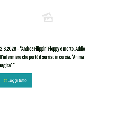
2.6.2026 – “Andrea Filippini Floppy è morto. Addio
ll’infermiere che portò il sorriso in corsia. “Anima
agica” “
Leggi tutto