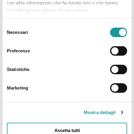
con altre informazioni che ha fornito loro o che hanno
raccolto dal suo utilizzo dei loro servizi.
Selezione
Necessari
del
consenso
Preferenze
Statistiche
Marketing
Luglio è il mese internazionale di sensibilizzazione sui
sarcomi
Mostra dettagli
Leggi tutto
Accetta tutti