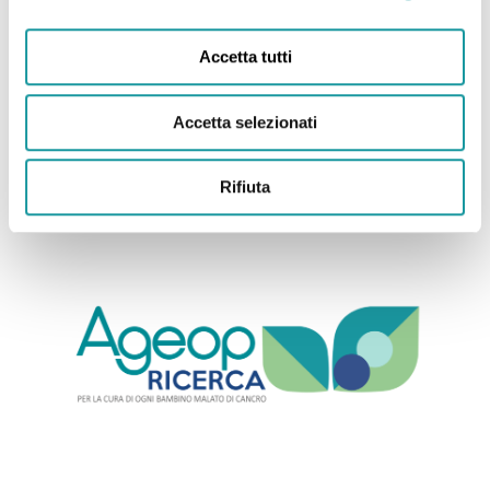
Cosa mi spinge a venire in reparto tutte le
mattine? Se dal front-office di Ageop si guarda a
Accetta tutti
sinistra si vedono un sacco di bambini in
[…]
Leggi tutto
Accetta selezionati
Rifiuta