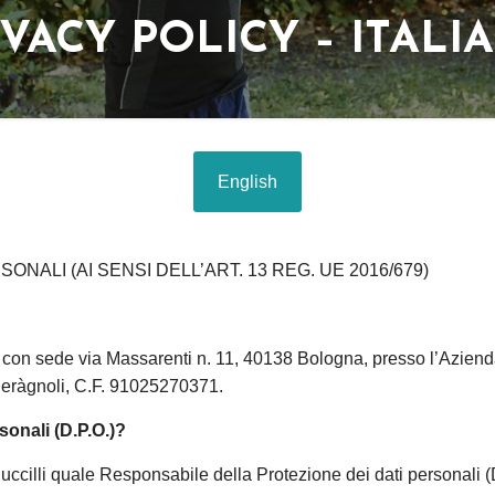
IVACY POLICY – ITALI
English
NALI (AI SENSI DELL’ART. 13 REG. UE 2016/679)
n sede via Massarenti n. 11, 40138 Bologna, presso l’Azienda 
Seràgnoli, C.F. 91025270371.
sonali (D.P.O.)?
li quale Responsabile della Protezione dei dati personali (D.P.