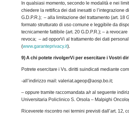
In qualsiasi momento, secondo le modalità e nei limiti 
chiedere la rettifica dei dati inesatti o l’integrazione d
G.D.P.R.); – alla limitazione del trattamento (art. 18
formato strutturato di uso comune e leggibile da dispo
tecnicamente fattibile (art. 20 G.D.P.R.); – a revocar
revoca; – ad opporVi al trattamento dei dati personali 
(
www.garanteprivacy.it
).
9) A chi potete rivolgerVi per esercitare i Vostri diri
Potrete esercitare i Vs. diritti suindicati mediante co
-all’indirizzo mail: valeriat.ageop@aosp.bo.it;
– oppure tramite raccomandata a/r al seguente indi
Universitaria Policlinico S. Orsola – Malpighi Onc
Riceverete riscontro nei termini previsti dall’art. 12,