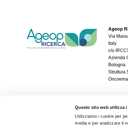
Ageop Ri
Via Massa
Italy
c/o IRCCS
Azienda O
Bologna
Struttura
Oncoemato
Questo sito web utilizza i
Utilizziamo i cookie per pe
media e per analizzare il n