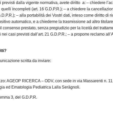
previsti dalla vigente normativa, avete diritto a: – chiedere l’acc
i quelli incompleti (art. 16 G.D.P.R.); – a chiedere la cancellazione
 G.D.P.R.); – alla portabilità dei Vostri dati, inteso come diritt
sitivo automatico, e a chiederne la trasmissione ad altro titolar
e il consenso prestato, senza pregiudizio per la liceità del tratt
nei casi previsti dall’art. 21 G.D.P.R.; – a proporre reclamo all’
tti?
municazione scritta da inviare:
rizzo: AGEOP RICERCA – ODV, con sede in via Massarenti n. 1
ologia ed Ematologia Pediatrica Lalla Seràgnoli.
 comma 3, del G.D.P.R.