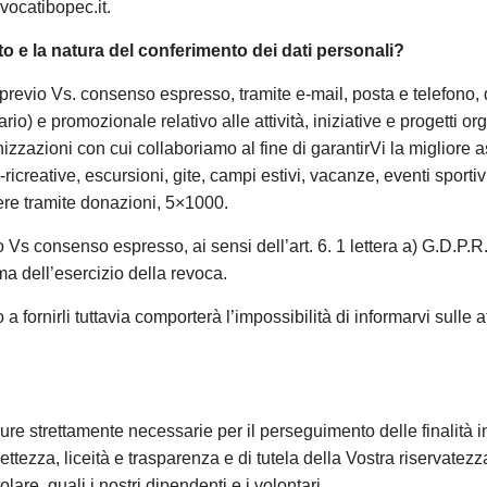
vocatibopec.it.
ento e la natura del conferimento dei dati personali?
io, previo Vs. consenso espresso, tramite e-mail, posta e telefono,
rio) e promozionale relativo alle attività, iniziative e progetti or
zzazioni con cui collaboriamo al fine di garantirVi la migliore a
co-ricreative, escursioni, gite, campi estivi, vacanze, eventi spor
nere tramite donazioni, 5×1000.
vio Vs consenso espresso, ai sensi dell’art. 6. 1 lettera a) G.D.P
ma dell’esercizio della revoca.
o a fornirli tuttavia comporterà l’impossibilità di informarvi sulle a
ure strettamente necessarie per il perseguimento delle finalità in
rrettezza, liceità e trasparenza e di tutela della Vostra riservatezza
are, quali i nostri dipendenti e i volontari.