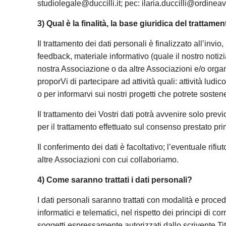
studiolegale@duccilli.it; pec: ilaria.duccilli@ordineav
3) Qual è la finalità, la base giuridica del trattam
Il trattamento dei dati personali è finalizzato all’inv
feedback, materiale informativo (quale il nostro notizia
nostra Associazione o da altre Associazioni e/o organi
proporVi di partecipare ad attività quali: attività ludi
o per informarvi sui nostri progetti che potrete soste
Il trattamento dei Vostri dati potrà avvenire solo pre
per il trattamento effettuato sul consenso prestato pri
Il conferimento dei dati è facoltativo; l’eventuale rifiut
altre Associazioni con cui collaboriamo.
4) Come saranno trattati i dati personali?
I dati personali saranno trattati con modalità e proced
informatici e telematici, nel rispetto dei principi di co
soggetti espressamente autorizzati dallo scrivente Titol