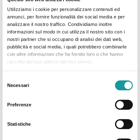
Utilizziamo i cookie per personalizzare contenuti ed
annunci, per fornire funzionalità dei social media e per
Clara Colombini:”Il tempo della vita e del gioco anche
analizzare il nostro traffico. Condividiamo inoltre
durante la malattia”
informazioni sul modo in cui utilizza il nostro sito con i
nostri partner che si occupano di analisi dei dati web,
pubblicità e social media, i quali potrebbero combinarle
Leggi tutto
con altre informazioni che ha fornito loro o che hanno
raccolto dal suo utilizzo dei loro servizi.
Selezione
Necessari
del
consenso
Preferenze
Statistiche