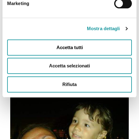
Marketing
Mostra dettagli
Romina Renna: “Il nostro percorso in Oncologia Pediatrica,
Accetta tutti
tra paure e speranza nel Futuro, sempre con Ageop al
nostro fianco”
Accetta selezionati
Leggi tutto
Rifiuta