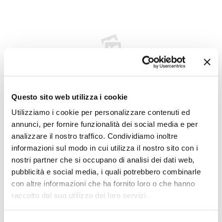
Questo sito web utilizza i cookie
22.6.2026 – “Morto Andrea ‘Floppy’ Filippini, l’infermiere
Utilizziamo i cookie per personalizzare contenuti ed
che assieme ad Ageop ha portato ai più piccoli il teatro in
annunci, per fornire funzionalità dei social media e per
corsia: ‘Ha saputo curare’”
analizzare il nostro traffico. Condividiamo inoltre
informazioni sul modo in cui utilizza il nostro sito con i
nostri partner che si occupano di analisi dei dati web,
Leggi tutto
pubblicità e social media, i quali potrebbero combinarle
con altre informazioni che ha fornito loro o che hanno
raccolto dal suo utilizzo dei loro servizi.