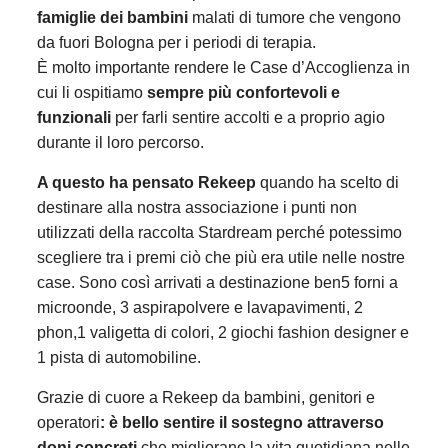
famiglie dei bambini
malati di tumore che vengono
da fuori Bologna per i periodi di terapia.
È molto importante rendere le Case d’Accoglienza in
cui li ospitiamo
sempre più confortevoli e
funzionali
per farli sentire accolti e a proprio agio
durante il loro percorso.
A questo ha pensato Rekeep
quando ha scelto di
destinare alla nostra associazione i punti non
utilizzati della raccolta Stardream perché potessimo
scegliere tra i premi ciò che più era utile nelle nostre
case. Sono così arrivati a destinazione ben5 forni a
microonde, 3 aspirapolvere e lavapavimenti, 2
phon,1 valigetta di colori, 2 giochi fashion designer e
1 pista di automobiline.
Grazie di cuore a Rekeep da bambini, genitori e
operatori
: è bello sentire il sostegno attraverso
doni concreti
che migliorano la vita quotidiana nelle