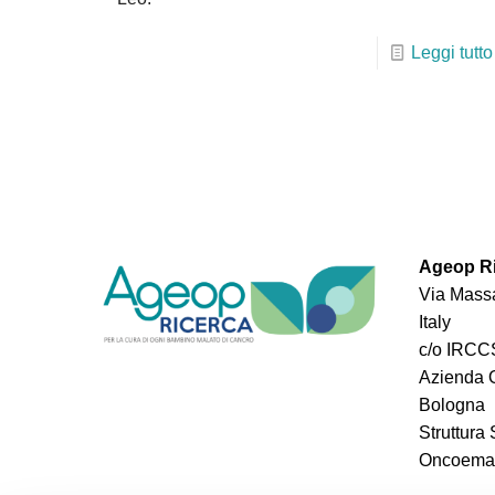
Leggi tutto
Ageop Ri
Via Massa
Italy
c/o IRCCS
Azienda O
Bologna
Struttura
Oncoemato