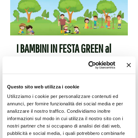
I BAMBINI IN FESTA GREEN al
Parco Primo Maggio, Fosso
Ghiaia
Questo sito web utilizza i cookie
I BAMBINI IN FESTA GREENDomenica 12
Utilizziamo i cookie per personalizzare contenuti ed
Settembre 2021 presso il Parco Primo Maggio,
annunci, per fornire funzionalità dei social media e per
Fosso Ghiaia (RA) La storica manifestazione “I
analizzare il nostro traffico. Condividiamo inoltre
Bambini in Festa” organizzata da oltre
[…]
informazioni sul modo in cui utilizza il nostro sito con i
nostri partner che si occupano di analisi dei dati web,
Leggi tutto
pubblicità e social media, i quali potrebbero combinarle