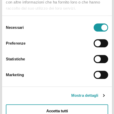
con altre informazioni che ha fornito loro o che hanno
raccolto dal suo utilizzo dei loro servizi.
Selezione
Necessari
del
consenso
Preferenze
Statistiche
Marketing
Ageop Ricerca – Odv
Via Massarenti 11 – 40138 Bologna Italy
Mostra dettagli
c/o IRCCS Policlinico Sant’Orsola – Azienda
Ospedaliero-Universitaria di Bologna
Struttura Semplice Dipartimentale di
Accetta tutti