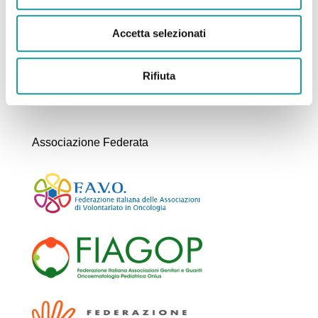
Oncoematologia pediatrica
Accetta selezionati
Tel. 0039 051 399621
Rifiuta
Fax.0039 051 309650
Associazione Federata