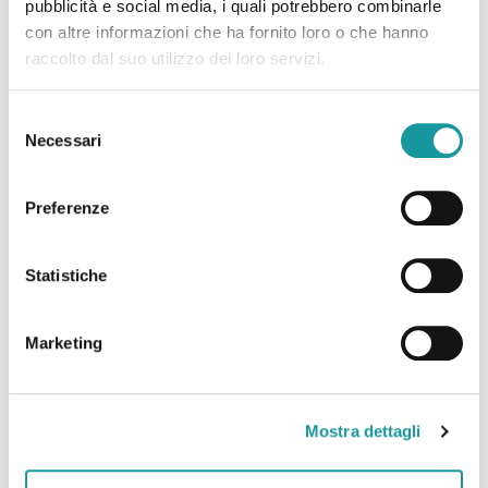
pubblicità e social media, i quali potrebbero combinarle
Leggi tutto
con altre informazioni che ha fornito loro o che hanno
raccolto dal suo utilizzo dei loro servizi.
Selezione
Necessari
del
consenso
Preferenze
Statistiche
Marketing
Ageop Ricerca – Odv
Mostra dettagli
Via Massarenti 11 – 40138 Bologna Italy
c/o IRCCS Policlinico Sant’Orsola – Azienda
Ospedaliero-Universitaria di Bologna