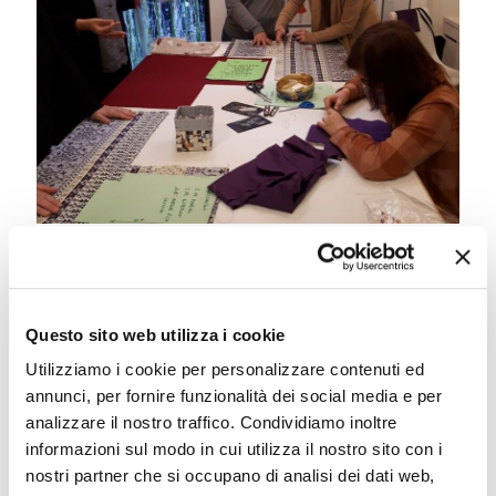
A.A.A. Macchine da cucire
cercasi
Questo sito web utilizza i cookie
Utilizziamo i cookie per personalizzare contenuti ed
Usate in buone condizioni, desiderose di
annunci, per fornire funzionalità dei social media e per
intraprendere una nuova vita e di concorrere a
analizzare il nostro traffico. Condividiamo inoltre
tessere una tela di speranza e responsabilità.
informazioni sul modo in cui utilizza il nostro sito con i
Prosegue il corso di cucito
[…]
nostri partner che si occupano di analisi dei dati web,