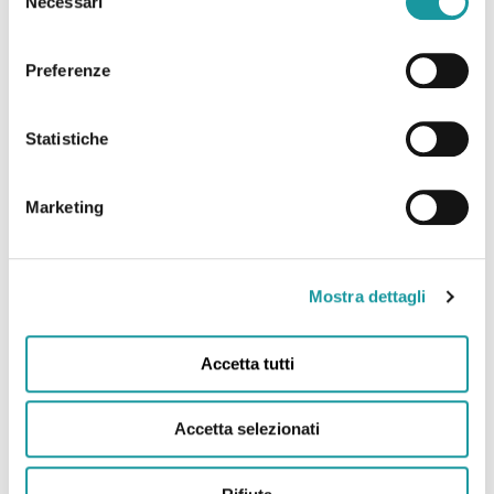
Necessari
del
consenso
Preferenze
Ageop Ricerca – Odv
Statistiche
Via Massarenti 11 – 40138 Bologna Italy
c/o IRCCS Policlinico Sant’Orsola – Azienda
Marketing
Ospedaliero-Universitaria di Bologna
Struttura Semplice Dipartimentale di
Oncoematologia pediatrica
Mostra dettagli
Tel. 0039 051 399621
Accetta tutti
Fax.0039 051 309650
Accetta selezionati
Associazione Federata