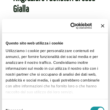
Gialla
Bologna, 16 ottobre 2021 – Una targa colorata,
come un puzzle con cui giocano i bambini, è
stata scoperta ieri, 15 ottobre, da Ageop Ricerca
nel
[…]
Questo sito web utilizza i cookie
Utilizziamo i cookie per personalizzare contenuti ed
Leggi tutto
annunci, per fornire funzionalità dei social media e per
analizzare il nostro traffico. Condividiamo inoltre
informazioni sul modo in cui utilizza il nostro sito con i
nostri partner che si occupano di analisi dei dati web,
pubblicità e social media, i quali potrebbero combinarle
con altre informazioni che ha fornito loro o che hanno
raccolto dal suo utilizzo dei loro servizi.
Selezione